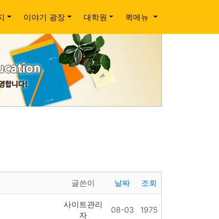
지
이야기 광장
대학원
퀵메뉴
글쓴이
날짜
조회
사이트관리
08-03
1975
자